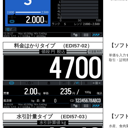
【ソフ
料金はかりタイプ （EDI57-02）
単価を入力
取引・証明
【ソフ
水引計量タイプ （EDI57-03）
水産、食肉