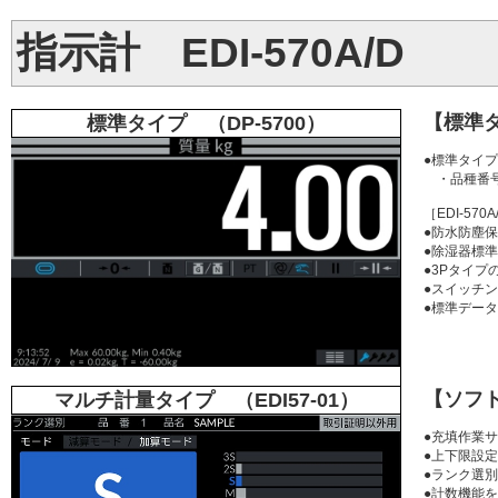
指示計 EDI-570A/D
【標準
標準タイプ （DP-5700）
●標準タイ
・品種番号
［EDI-570
●防水防塵保
●除湿器標
●3Pタイ
●スイッチン
●標準データ
【ソフ
マルチ計量タイプ （EDI57-01）
●充填作業
●上下限設
●ランク選
●計数機能