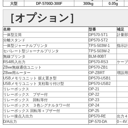
大型
DP-5700D-300F
300kg
0.05g
［オプション］
名称
型番
補足
一体型立筒
DP570-ST1
計量部
分離スタンド
DP570-ST2
一体型ジャーナルプリンタ
TPS-503W-1
指示計
セパレート型ジャーナルプリンタ
TPS-503W-2
無線プリンタ
BLM-80BT
RS485入出力
DP570-RS3
ケーブ
ZBee無線通信ユニット
DP570-ZB1
ZBee用ルーター
OP-ZBRT
増設用
USBメモリユニット 据え置き型
DP570-USB1
USBメモリユニット 支柱取り付け型
DP570-USB2
リレーボックス
OP-21
リレーボックス ブザー付
OP-22
リレーボックス 回転等付
OP-23
リレーボックス ３色シグナルタワー付
OP-24
リレーボックス 回転等＋ブザー付
OP-25
リレー接点入出力
DP570-RE
出力４
D/A出力
DP-570-DA
0～4