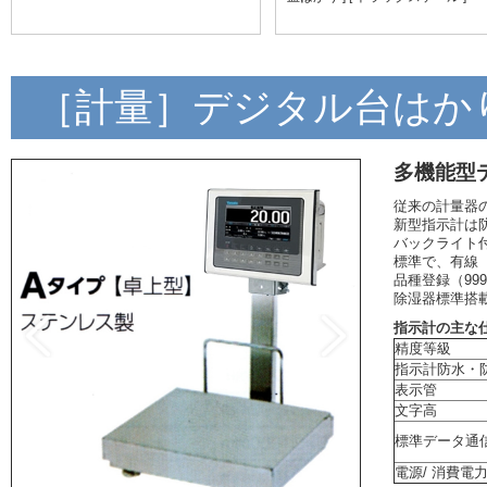
［計量］デジタル台はかり 
多機能型デ
従来の計量器
新型指示計は防
バックライト
標準で、有線（R
品種登録（99
除湿器標準搭
指示計の主な
精度等級
指示計防水・
表示管
文字高
標準データ通
電源/ 消費