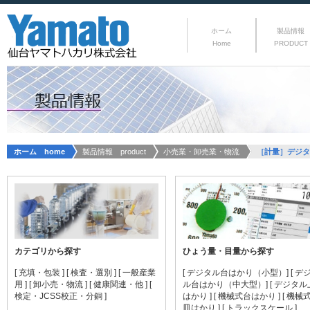
ホーム
製品情報
Home
PRODUCT
ホーム home
製品情報 product
小売業・卸売業・物流
［計量］デジタ
カテゴリから探す
ひょう量・目量から探す
[ 充填・包装 ]
[ 検査・選別 ]
[ 一般産業
[ デジタル台はかり（小型）]
[ デ
用 ]
[ 卸小売・物流 ]
[ 健康関連・他 ]
[
ル台はかり（中大型）]
[ デジタ
検定・JCSS校正・分銅 ]
はかり ]
[ 機械式台はかり ]
[ 機械
皿はかり ]
[ トラックスケール ]