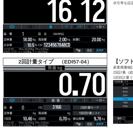
水引率を設
【ソフ
2回計量タイプ （EDI57-04）
産業廃棄物
2回計量（
1回目計量