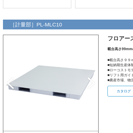
［計量部］PL-MLC10
フロアース
載台高さ99m
■載台高さ９９
■短納期生産体
■ローコストモ
■リフト用ガイ
■農産市場、物
カタロ