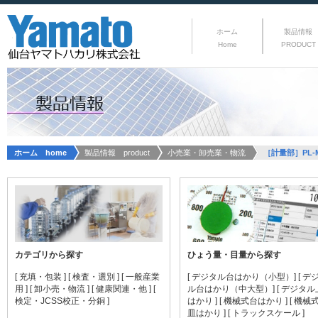
ホーム
製品情報
Home
PRODUCT
ホーム home
製品情報 product
小売業・卸売業・物流
［計量部］PL-M
カテゴリから探す
ひょう量・目量から探す
[ 充填・包装 ]
[ 検査・選別 ]
[ 一般産業
[ デジタル台はかり（小型）]
[ デ
用 ]
[ 卸小売・物流 ]
[ 健康関連・他 ]
[
ル台はかり（中大型）]
[ デジタ
検定・JCSS校正・分銅 ]
はかり ]
[ 機械式台はかり ]
[ 機械
皿はかり ]
[ トラックスケール ]