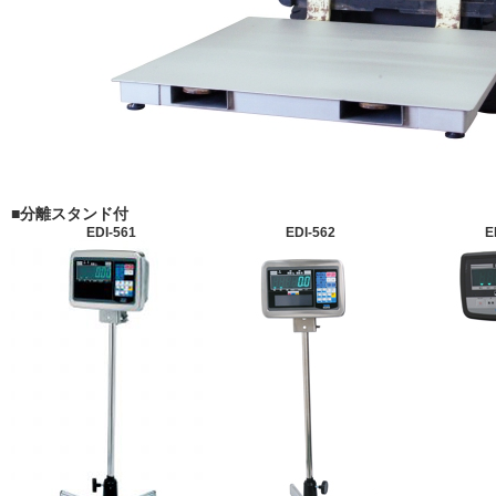
■分離スタンド付
EDI-561
EDI-562
E