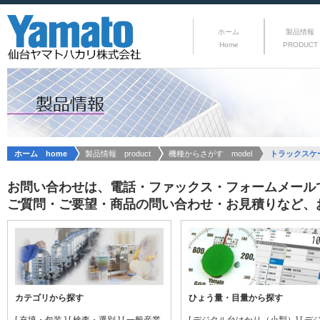
ホーム
製品情報
Home
PRODUCT
ホーム home
製品情報 product
機種からさがす model
トラックスケール
お問い合わせは、電話・ファックス・フォームメール
ご質問・ご要望・商品の問い合わせ・お見積りなど、
カテゴリから探す
ひょう量・目量から探す
[ 充填・包装 ]
[ 検査・選別 ]
[ 一般産業
[ デジタル台はかり（小型）]
[ デ