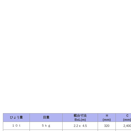
載台寸法
Ｈ
Ｃ
ひょう量
目量
BxL(m)
(mm)
(mm
１０ｔ
５ｋｇ
2.2 x 4.5
320
2,40