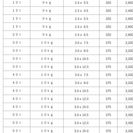
１０ｔ
５ｋｇ
2.4 x 5.5
320
2,60
１５ｔ
５ｋｇ
2.2 x 4.5
320
2,40
１５ｔ
５ｋｇ
2.4 x 5.5
320
2,60
１５ｔ
５ｋｇ
2.4 x 6.5
320
2,90
２０ｔ
５ｋｇ
2.4 x 6.5
320
2,90
３０ｔ
１０ｋｇ
3.0 x 7.5
375
3,20
３０ｔ
１０ｋｇ
3.0 x 8.0
375
3,20
３０ｔ
１０ｋｇ
3.0 x 10.5
375
3,20
３０ｔ
１０ｋｇ
3.0 x 12.0
375
3,20
４０ｔ
１０ｋｇ
3.0 x 7.5
375
3,20
４０ｔ
１０ｋｇ
3.0 x 8.0
375
3,20
４０ｔ
１０ｋｇ
3.0 x 10.5
375
3,20
４０ｔ
１０ｋｇ
3.0 x 12.0
375
3,20
４０ｔ
１０ｋｇ
3.0 x 15.0
375
3,20
５０ｔ
１０ｋｇ
3.0 x 10.5
375
3,30
５０ｔ
１０ｋｇ
3.0 x 12.0
375
3,30
５０ｔ
１０ｋｇ
3.0 x 15.0
375
3,20