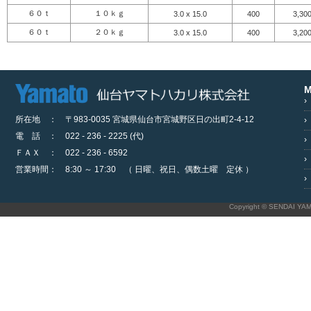
６０ｔ
１０ｋｇ
3.0 x 15.0
400
3,30
６０ｔ
２０ｋｇ
3.0 x 15.0
400
3,20
M
›
所在地 ： 〒983-0035 宮城県仙台市宮城野区日の出町2-4-12
›
電 話 ： 022 - 236 - 2225 (代)
›
ＦＡＸ ： 022 - 236 - 6592
›
営業時間： 8:30 ～ 17:30 （ 日曜、祝日、偶数土曜 定休 ）
›
Copyright © SENDAI YAM