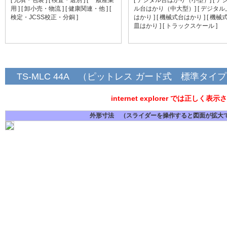
用 ]
[ 卸小売・物流 ]
[ 健康関連・他 ]
[
ル台はかり（中大型）]
[ デジタ
検定・JCSS校正・分銅 ]
はかり ]
[ 機械式台はかり ]
[ 機械
皿はかり ]
[ トラックスケール ]
TS-MLC 44A （ピットレス ガード式 標準タイ
internet explorer では正し
外形寸法 （スライダーを操作すると図面が拡大